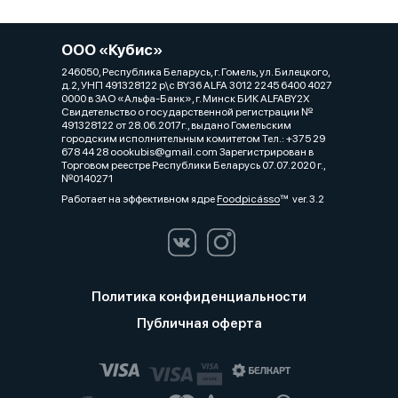
ООО «Кубис»
246050, Республика Беларусь, г. Гомель, ул. Билецкого,
д.2, УНП 491328122 р\с BY36 ALFA 3012 2245 6400 4027
0000 в ЗАО «Альфа-Банк», г. Минск БИК ALFABY2X
Свидетельство о государственной регистрации №
491328122 от 28.06.2017г., выдано Гомельским
городским исполнительным комитетом Тел.: +375 29
678 44 28 oookubis@gmail.com Зарегистрирован в
Торговом реестре Республики Беларусь 07.07.2020 г.,
№0140271
Работает на эффективном ядре
Foodpicásso
ver. 3.2
Политика конфиденциальности
Публичная оферта