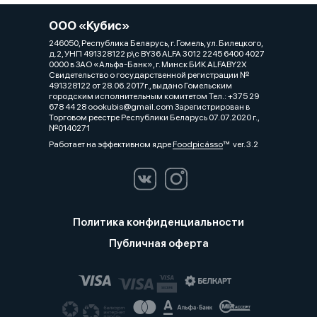
ООО «Кубис»
246050, Республика Беларусь, г. Гомель, ул. Билецкого,
д.2, УНП 491328122 р\с BY36 ALFA 3012 2245 6400 4027
0000 в ЗАО «Альфа-Банк», г. Минск БИК ALFABY2X
Свидетельство о государственной регистрации №
491328122 от 28.06.2017г., выдано Гомельским
городским исполнительным комитетом Тел.: +375 29
678 44 28 oookubis@gmail.com Зарегистрирован в
Торговом реестре Республики Беларусь 07.07.2020 г.,
№0140271
Работает на эффективном ядре
Foodpicásso
ver. 3.2
Политика конфиденциальности
Публичная оферта