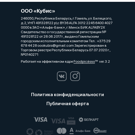
ООО «Кубис»
246050, Республика Беларусь, г. Гомель, ул. Билецкого,
д.2, УНП 491328122 р\с BY36 ALFA 3012 2245 6400 4027
0000 в ЗАО «Альфа-Банк», г. Минск БИК ALFABY2X
Свидетельство о государственной регистрации №
491328122 от 28.06.2017г., выдано Гомельским
городским исполнительным комитетом Тел.: +375 29
678 44 28 oookubis@gmail.com Зарегистрирован в
Торговом реестре Республики Беларусь 07.07.2020 г.,
№0140271
Работает на эффективном ядре
Foodpicásso
ver. 3.2
Политика конфиденциальности
Публичная оферта