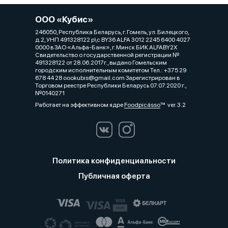
ООО «Кубис»
246050, Республика Беларусь, г. Гомель, ул. Билецкого,
д.2, УНП 491328122 р\с BY36 ALFA 3012 2245 6400 4027
0000 в ЗАО «Альфа-Банк», г. Минск БИК ALFABY2X
Свидетельство о государственной регистрации №
491328122 от 28.06.2017г., выдано Гомельским
городским исполнительным комитетом Тел.: +375 29
678 44 28 oookubis@gmail.com Зарегистрирован в
Торговом реестре Республики Беларусь 07.07.2020 г.,
№0140271
Работает на эффективном ядре
Foodpicásso
ver. 3.2
Политика конфиденциальности
Публичная оферта